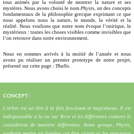
tous animés par la volonté de montrer la nature et ses
mystères. Nous avons choisi le nom
Physis
, un des concepts
fondamentaux de la philosophie grecque exprimant ce que
nous appelons nous la nature, le monde, la vérité et la
réalité. Nous voulions que notre nom évoque l’onirique, le
mystérieux : toutes les choses visibles comme invisibles que
l’on retrouve dans notre environnement.
Nous en sommes arrivés à la moitié de l’année et nous
avons pu réaliser un premier prototype de notre projet,
présenté sur cette page :
Thallo
.
CONCEPT :
L’arbre est un être à la fois fascinant et majestueux. Il est
indispensable à la vie sur Terre et les différentes cultures le
considèrent de manière différentes. Notre groupe, Physis,
souhaite mettre en lumière cet être vivant et les processus