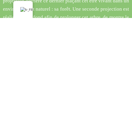
projection derrière ce dernier plaçant cet être vivant dans un
environnement naturel : sa forêt. Une seconde projection est
réalisée au plafond afin de prolonger cet arbre, de montre le
ciel mais aussi les environs. Ce dispositif nous permet de
maintenir le spectateur immergé dans l’expérience. Ces
deux projections ont été réalisées en 3D sur
Unity
et sont
rendues en temps réels.
En parfaite synchronisation, un mapping est réalisé sur le
tronc de l’Arbre de Vie. Cela nous permet de lui donner vie,
de renforcer son impact sur la nature environnante et de
créer la magie.
Par exemple, le jour on peut observer des ombres d’animaux
sur son écorce ou encore avoir l’impression qu’il respire et