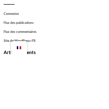
Connexion
Flux des publications
Flux des commentaires
Site de WordPress-FR
Articles récents
[Post Format] Quote
[Post Format] Link
[Post Format] Image
[Post Format] Slider
[Post Format] Tiled Gallery