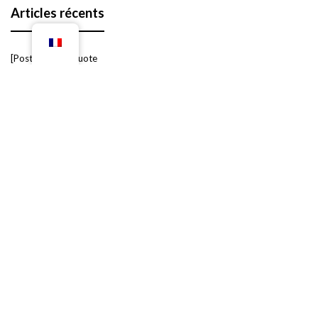
Articles récents
[Post Format] Quote
[Post Format] Link
[Post Format] Image
[Post Format] Slider
[Post Format] Tiled Gallery
Étiquettes
minimal